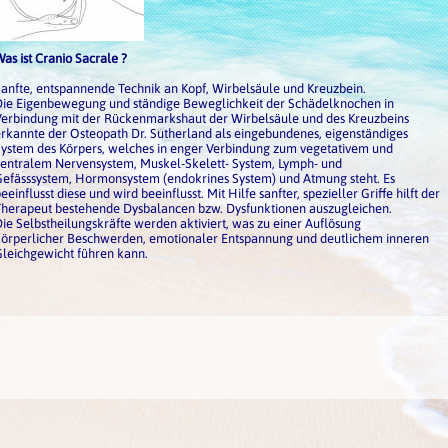
as ist Cranio Sacrale ?
anfte, entspannende Technik an Kopf, Wirbelsäule und Kreuzbein.
Die Eigenbewegung und ständige Beweglichkeit der Schädelknochen in
Verbindung mit der Rückenmarkshaut der Wirbelsäule und des Kreuzbeins
rkannte der Osteopath Dr. Sutherland als eingebundenes, eigenständiges
ystem des Körpers, welches in enger Verbindung zum vegetativem und
entralem Nervensystem, Muskel-Skelett- System, Lymph- und
efässsystem, Hormonsystem (endokrines System) und Atmung steht. Es
eeinflusst diese und wird beeinflusst. Mit Hilfe sanfter, spezieller Griffe hilft der
Therapeut bestehende Dysbalancen bzw. Dysfunktionen auszugleichen.
ie Selbstheilungskräfte werden aktiviert, was zu einer Auflösung
körperlicher Beschwerden, emotionaler Entspannung und deutlichem inneren
leichgewicht führen kann.