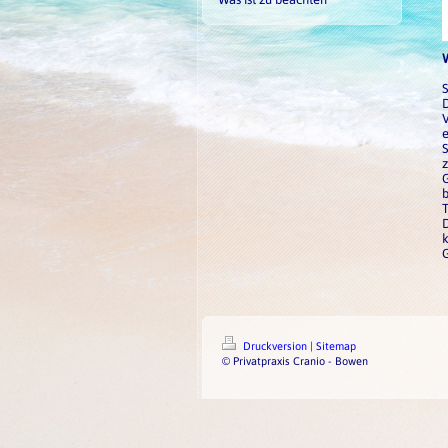
W
S
e
S
z
G
b
D
G
Druckversion
|
Sitemap
© Privatpraxis Cranio - Bowen